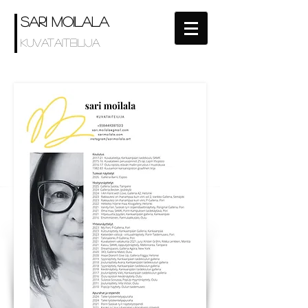
SARI MOILALA
Kuvataiteilija